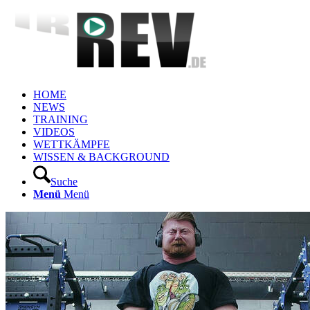
HOME
NEWS
TRAINING
VIDEOS
WETTKÄMPFE
WISSEN & BACKGROUND
Suche
Menü
Menü