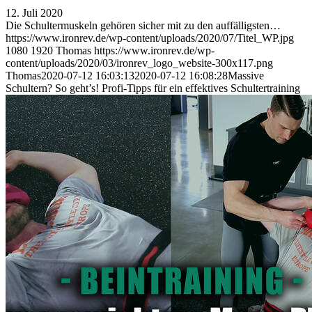
12. Juli 2020
Die Schultermuskeln gehören sicher mit zu den auffälligsten…
https://www.ironrev.de/wp-content/uploads/2020/07/Titel_WP.jpg
1080
1920
Thomas
https://www.ironrev.de/wp-
content/uploads/2020/03/ironrev_logo_website-300x117.png
Thomas
2020-07-12 16:03:13
2020-07-12 16:08:28
Massive
Schultern? So geht’s! Profi-Tipps für ein effektives Schultertraining