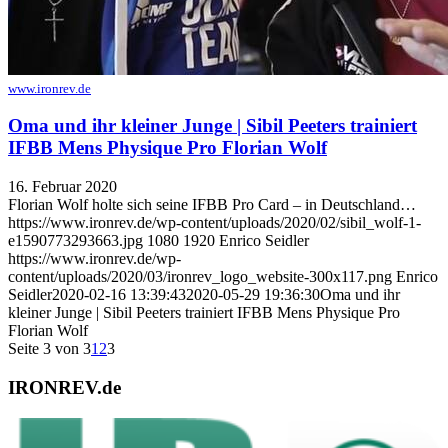
www.ironrev.de
Oma und ihr kleiner Junge | Sibil Peeters trainiert
IFBB Mens Physique Pro Florian Wolf
16. Februar 2020
Florian Wolf holte sich seine IFBB Pro Card – in Deutschland…
https://www.ironrev.de/wp-content/uploads/2020/02/sibil_wolf-1-
e1590773293663.jpg
1080
1920
Enrico Seidler
https://www.ironrev.de/wp-
content/uploads/2020/03/ironrev_logo_website-300x117.png
Enrico
Seidler
2020-02-16 13:39:43
2020-05-29 19:36:30
Oma und ihr
kleiner Junge | Sibil Peeters trainiert IFBB Mens Physique Pro
Florian Wolf
Seite 3 von 3
1
2
3
IRONREV.de