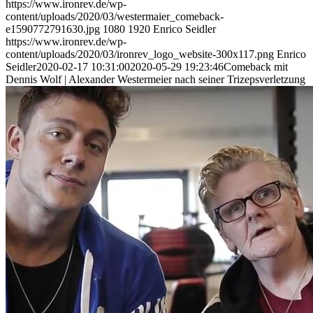
https://www.ironrev.de/wp-
content/uploads/2020/03/westermaier_comeback-
e1590772791630.jpg
1080
1920
Enrico Seidler
https://www.ironrev.de/wp-
content/uploads/2020/03/ironrev_logo_website-300x117.png
Enrico
Seidler
2020-02-17 10:31:00
2020-05-29 19:23:46
Comeback mit
Dennis Wolf | Alexander Westermeier nach seiner Trizepsverletzung