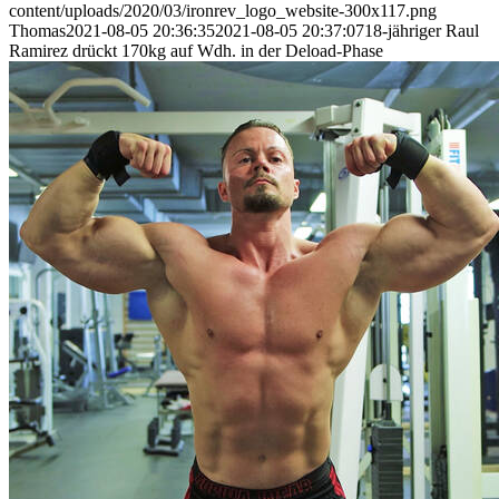
content/uploads/2020/03/ironrev_logo_website-300x117.png
Thomas
2021-08-05 20:36:35
2021-08-05 20:37:07
18-jähriger Raul
Ramirez drückt 170kg auf Wdh. in der Deload-Phase