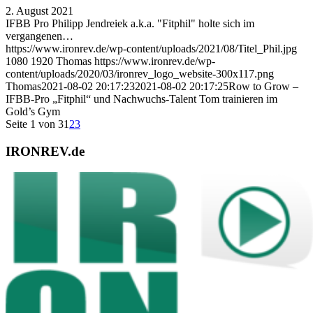
2. August 2021
IFBB Pro Philipp Jendreiek a.k.a. "Fitphil" holte sich im
vergangenen…
https://www.ironrev.de/wp-content/uploads/2021/08/Titel_Phil.jpg
1080
1920
Thomas
https://www.ironrev.de/wp-
content/uploads/2020/03/ironrev_logo_website-300x117.png
Thomas
2021-08-02 20:17:23
2021-08-02 20:17:25
Row to Grow –
IFBB-Pro „Fitphil“ und Nachwuchs-Talent Tom trainieren im
Gold’s Gym
Seite 1 von 3
1
2
3
IRONREV.de