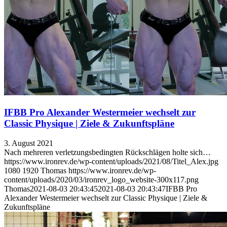
IFBB Pro Alexander Westermeier wechselt zur
Classic Physique | Ziele & Zukunftspläne
3. August 2021
Nach mehreren verletzungsbedingten Rückschlägen holte sich…
https://www.ironrev.de/wp-content/uploads/2021/08/Titel_Alex.jpg
1080
1920
Thomas
https://www.ironrev.de/wp-
content/uploads/2020/03/ironrev_logo_website-300x117.png
Thomas
2021-08-03 20:43:45
2021-08-03 20:43:47
IFBB Pro
Alexander Westermeier wechselt zur Classic Physique | Ziele &
Zukunftspläne