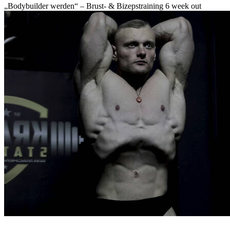
„Bodybuilder werden“ – Brust- & Bizepstraining 6 week out