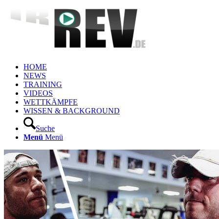
HOME
NEWS
TRAINING
VIDEOS
WETTKÄMPFE
WISSEN & BACKGROUND
Suche
Menü
Menü