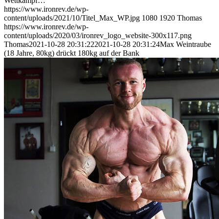
Wettkampf…
https://www.ironrev.de/wp-
content/uploads/2021/10/Titel_Max_WP.jpg
1080
1920
Thomas
https://www.ironrev.de/wp-
content/uploads/2020/03/ironrev_logo_website-300x117.png
Thomas
2021-10-28 20:31:22
2021-10-28 20:31:24
Max Weintraube
(18 Jahre, 80kg) drückt 180kg auf der Bank