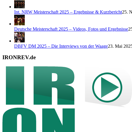
Int. NRW Meisterschaft 2025 – Ergebnisse & Kurzbericht
25. 
Deutsche Meisterschaft 2025 – Videos, Fotos und Ergebnisse
2
DBFV DM 2025 – Die Interviews von der Waage
23. Mai 2025
IRONREV.de