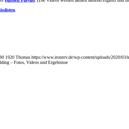
ner
eigenen Playlist
. (Die Videos werden aktuell laufend ergänzt und d
sslisten
.
80
1920
Thomas
https://www.ironrev.de/wp-content/uploads/2020/03
lding – Fotos, Videos und Ergebnisse