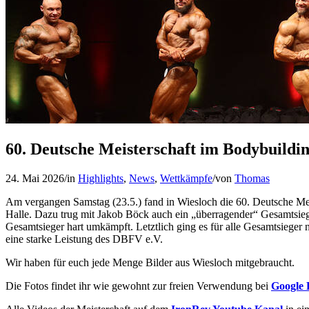
60. Deutsche Meisterschaft im Bodybuildin
24. Mai 2026
/
in
Highlights
,
News
,
Wettkämpfe
/
von
Thomas
Am vergangen Samstag (23.5.) fand in Wiesloch die 60. Deutsche Meist
Halle. Dazu trug mit Jakob Böck auch ein „überragender“ Gesamtsieg
Gesamtsieger hart umkämpft. Letztlich ging es für alle Gesamtsiege
eine starke Leistung des DBFV e.V.
Wir haben für euch jede Menge Bilder aus Wiesloch mitgebraucht.
Die Fotos findet ihr wie gewohnt zur freien Verwendung bei
Google 