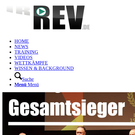
HOME
NEWS
TRAINING
VIDEOS
WETTKÄMPFE
WISSEN & BACKGROUND
Suche
Menü
Menü