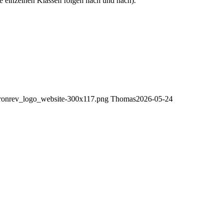
ie einzelnen Klassen folgen nach und nach).
/ironrev_logo_website-300x117.png
Thomas
2026-05-24