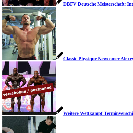
DBFV Deutsche Meisterschaft: Int
Classic Physique Newcomer Alexey
Weitere Wettkampf-Terminversch