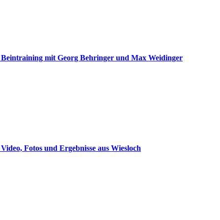
 Beintraining mit Georg Behringer und Max Weidinger
– Video, Fotos und Ergebnisse aus Wiesloch