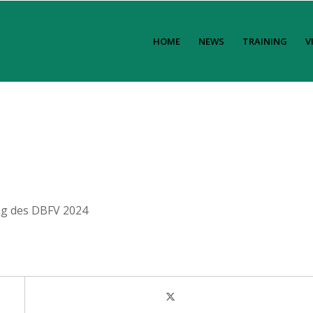
HOME
NEWS
TRAINING
V
ng des DBFV 2024