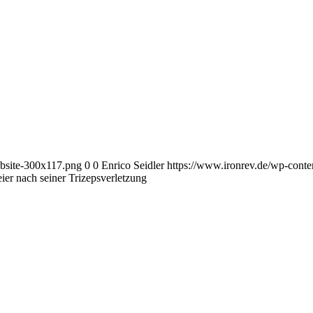
ebsite-300x117.png
0
0
Enrico Seidler
https://www.ironrev.de/wp-cont
er nach seiner Trizepsverletzung