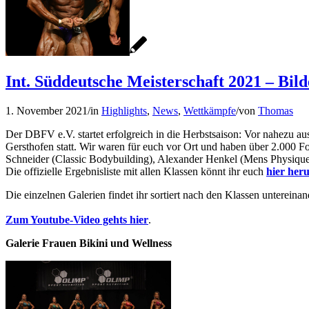
Int. Süddeutsche Meisterschaft 2021 – Bil
1. November 2021
/
in
Highlights
,
News
,
Wettkämpfe
/
von
Thomas
Der DBFV e.V. startet erfolgreich in die Herbstsaison: Vor nahezu au
Gersthofen statt. Wir waren für euch vor Ort und haben über 2.000 Fo
Schneider (Classic Bodybuilding), Alexander Henkel (Mens Physiqu
Die offizielle Ergebnisliste mit allen Klassen könnt ihr euch
hier her
Die einzelnen Galerien findet ihr sortiert nach den Klassen untereinan
Zum Youtube-Video gehts hier
.
Galerie Frauen Bikini und Wellness