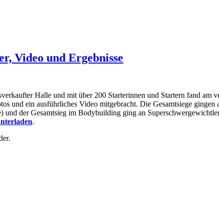
der, Video und Ergebnisse
sverkaufter Halle und mit über 200 Starterinnen und Startern fand am 
tos und ein ausführliches Video mitgebracht. Die Gesamtsiege gingen an
e) und der Gesamtsieg im Bodybuilding ging an Superschwergewichtler
unterladen
.
der.