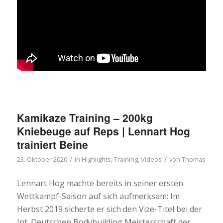
Kamikaze Training – 200kg
Kniebeuge auf Reps | Lennart Hog
trainiert Beine
/
/
23. Oktober 2020
in
Highlights
,
Training
,
Videos
von
Thomas
Lennart Hog machte bereits in seiner ersten
Wettkampf-Saison auf sich aufmerksam: Im
Herbst 2019 sicherte er sich den Vize-Titel bei der
Int. Deutschen Bodybuilding Meisterschaft der