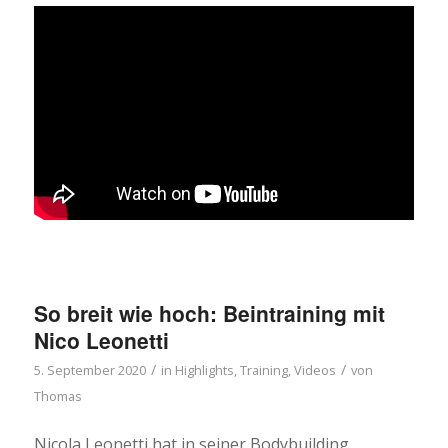
So breit wie hoch: Beintraining mit
Nico Leonetti
/
/
5. September 2020
in
Highlights
,
Training
,
Videos
von
Thomas
Nicola Leonetti hat in seiner Bodybuilding