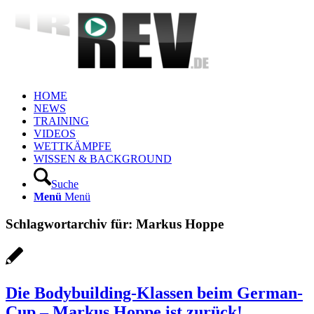
HOME
NEWS
TRAINING
VIDEOS
WETTKÄMPFE
WISSEN & BACKGROUND
Suche
Menü
Menü
Schlagwortarchiv für:
Markus Hoppe
Die Bodybuilding-Klassen beim German-
Cup – Markus Hoppe ist zurück!