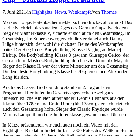
7. Juni 2021
/
in
Highlights
,
News
,
Wettkämpfe
/
von
Thomas
Markus Hoppe/Fortenbacher meldet sich eindrucksvoll zurück! Das
ist die Nachricht des zweiten Tages des German Cups. Nach dem
Sieg der Männerklasse V, sicherte er sich auch den Gesamtsieg. Im
Gesamtsieg. Im Superschwergewicht ließ er dabei auch Danny
Lillge hintersich, der wohl die dicksten Beine des Wettkampfes
hatte. Der Sieg in der Bodybuilding Klasse IV ging an Maciej
Biskup. Die Bodybuilding-Klasse 3 gewann Giuseppe Celico, der
sich auch im Masters-Bodybuilding durchsetzte. Dominik May, der
Sieger der Klasse II, war der vierte Mitstreiter um den Gesamtsieg.
Die leichteste Bodybuilding Klasse bis 70kg entschied Alexander
Lang für sich.
Auch das Classic Bodybuilding stand am 2. Tag auf dem
Programm. Hier trafen im Gesamtsiegerstechen zwei ganz
unterschiedliche Athleten aufeinander: Dennis Lennartz aus der
Klasse über 178cm und Erkin Umur (bis 178cm), der sich letztlich
auch den Gesamtsieg holte. Sieger der Classic Physique wurde
Marcus Lamprath und die Juniorenklasse gewann Jonas Dietrich.
In Kürze präsentieren wir euch auch noch ein Video mit den
Highlights. Bis dahin findet ihr fast 1.000 Fotos des Wettkampfes in
der unten stehenden Galerie. Die Reihenfolge der Klassen entspricht