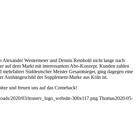
n Alexander Westermeier und Dennis Reinhold nicht lange nach
ter auf dem Markt mit interessantem Abo-Konzept. Kunden zahlen
nd mehrfahrer Süddeutscher Meister Gesamtsieger, ging dagegen eine
er Aushängeschild der Supplement-Marke aus Köln ist.
pitze und freuen uns auf das Comeback!
ploads/2020/03/ironrev_logo_website-300x117.png
Thomas
2020-05-