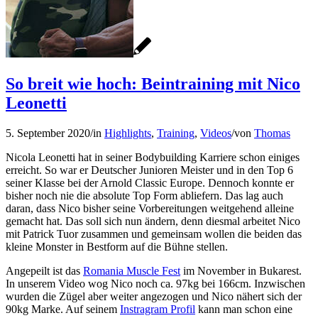
So breit wie hoch: Beintraining mit Nico
Leonetti
5. September 2020
/
in
Highlights
,
Training
,
Videos
/
von
Thomas
Nicola Leonetti hat in seiner Bodybuilding Karriere schon einiges
erreicht. So war er Deutscher Junioren Meister und in den Top 6
seiner Klasse bei der Arnold Classic Europe. Dennoch konnte er
bisher noch nie die absolute Top Form abliefern. Das lag auch
daran, dass Nico bisher seine Vorbereitungen weitgehend alleine
gemacht hat. Das soll sich nun ändern, denn diesmal arbeitet Nico
mit Patrick Tuor zusammen und gemeinsam wollen die beiden das
kleine Monster in Bestform auf die Bühne stellen.
Angepeilt ist das
Romania Muscle Fest
im November in Bukarest.
In unserem Video wog Nico noch ca. 97kg bei 166cm. Inzwischen
wurden die Zügel aber weiter angezogen und Nico nähert sich der
90kg Marke. Auf seinem
Instragram Profil
kann man schon eine