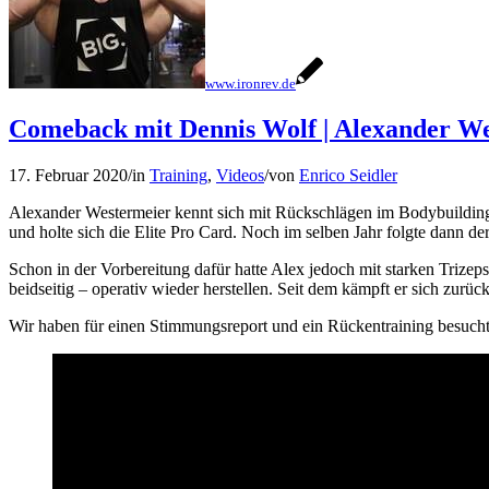
www.ironrev.de
Comeback mit Dennis Wolf | Alexander Wes
17. Februar 2020
/
in
Training
,
Videos
/
von
Enrico Seidler
Alexander Westermeier kennt sich mit Rückschlägen im Bodybuilding 
und holte sich die Elite Pro Card. Noch im selben Jahr folgte dann de
Schon in der Vorbereitung dafür hatte Alex jedoch mit starken Trizep
beidseitig – operativ wieder herstellen. Seit dem kämpft er sich zu
Wir haben für einen Stimmungsreport und ein Rückentraining besucht.