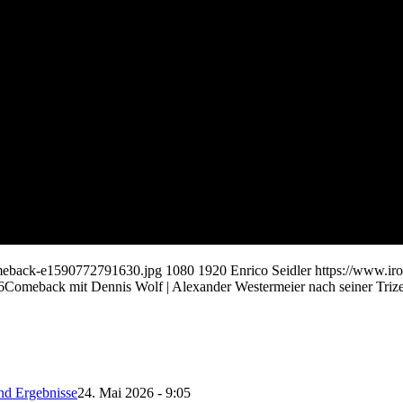
omeback-e1590772791630.jpg
1080
1920
Enrico Seidler
https://www.ir
6
Comeback mit Dennis Wolf | Alexander Westermeier nach seiner Triz
nd Ergebnisse
24. Mai 2026 - 9:05