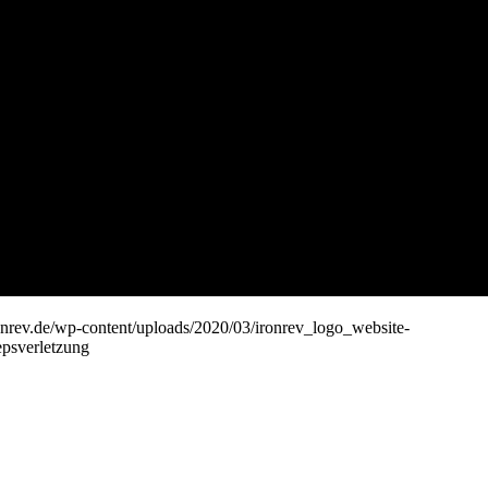
onrev.de/wp-content/uploads/2020/03/ironrev_logo_website-
epsverletzung