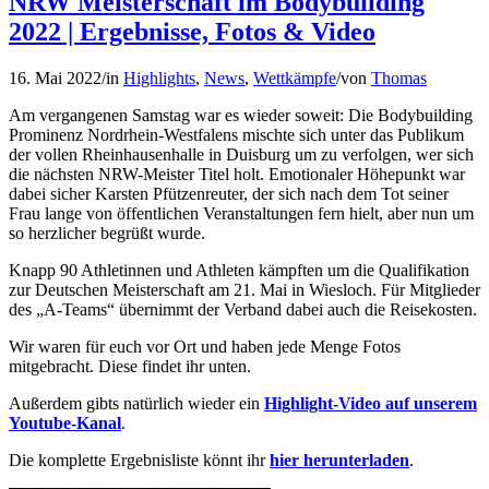
NRW Meisterschaft im Bodybuilding
2022 | Ergebnisse, Fotos & Video
16. Mai 2022
/
in
Highlights
,
News
,
Wettkämpfe
/
von
Thomas
Am vergangenen Samstag war es wieder soweit: Die Bodybuilding
Prominenz Nordrhein-Westfalens mischte sich unter das Publikum
der vollen Rheinhausenhalle in Duisburg um zu verfolgen, wer sich
die nächsten NRW-Meister Titel holt. Emotionaler Höhepunkt war
dabei sicher Karsten Pfützenreuter, der sich nach dem Tot seiner
Frau lange von öffentlichen Veranstaltungen fern hielt, aber nun um
so herzlicher begrüßt wurde.
Knapp 90 Athletinnen und Athleten kämpften um die Qualifikation
zur Deutschen Meisterschaft am 21. Mai in Wiesloch. Für Mitglieder
des „A-Teams“ übernimmt der Verband dabei auch die Reisekosten.
Wir waren für euch vor Ort und haben jede Menge Fotos
mitgebracht. Diese findet ihr unten.
Außerdem gibts natürlich wieder ein
Highlight-Video auf unserem
Youtube-Kanal
.
Die komplette Ergebnisliste könnt ihr
hier herunterladen
.