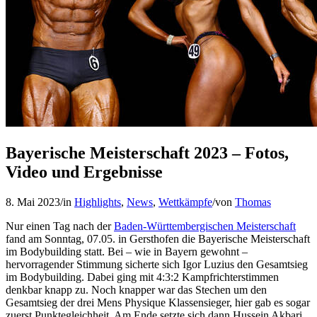
Bayerische Meisterschaft 2023 – Fotos,
Video und Ergebnisse
8. Mai 2023
/
in
Highlights
,
News
,
Wettkämpfe
/
von
Thomas
Nur einen Tag nach der
Baden-Württembergischen Meisterschaft
fand am Sonntag, 07.05. in Gersthofen die Bayerische Meisterschaft
im Bodybuilding statt. Bei – wie in Bayern gewohnt –
hervorragender Stimmung sicherte sich Igor Luzius den Gesamtsieg
im Bodybuilding. Dabei ging mit 4:3:2 Kampfrichterstimmen
denkbar knapp zu. Noch knapper war das Stechen um den
Gesamtsieg der drei Mens Physique Klassensieger, hier gab es sogar
zuerst Punktegleichheit. Am Ende setzte sich dann Hussein Akbari