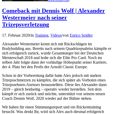
www.ironrev.de
Comeback mit Dennis Wolf | Alexander
Westermeier nach seiner
Trizepsverletzung
17. Februar 2020
/
in
Training
,
Videos
/
von
Enrico Seidler
Alexander Westermeier kennt sich mit Rückschlägen im
Bodybuilding aus. Bereits nach seinem Quadrizepsabriss kämpfte er
sich erfolgreich zurück, wurde Gesamtsieger bei der Deutschen
Meisterschaft 2018 und holte sich die Elite Pro Card. Noch im
selben Jahr folgte dann der vorläufige Höhepunkt seiner Karriere,
der 4. Platz bei den Profis der Arnold Classic Europe.
Schon in der Vorbereitung dafür hatte Alex jedoch mit starken
Trizepsschmerzen zu kämpfen, die sich später als Vorboten eines
Trizepssehnen-Anrisses herausstellten. Diese lies Alexander dann
2019 – gleich beidseitig – operativ wieder herstellen. Seit dem
kämpft er sich zurück und möchte, unterstützt von seinem neuen
Coach Dennis Wolf, 2020 wieder auf der Bühne stehen.
Wir haben für einen Stimmungsreport und ein Rückentraining
besucht. Was denkt Ihr, wird sich Alex auch diesmal erfolgreich