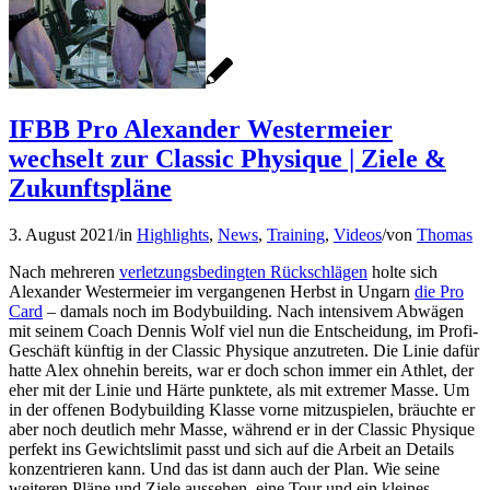
IFBB Pro Alexander Westermeier
wechselt zur Classic Physique | Ziele &
Zukunftspläne
3. August 2021
/
in
Highlights
,
News
,
Training
,
Videos
/
von
Thomas
Nach mehreren
verletzungsbedingten Rückschlägen
holte sich
Alexander Westermeier im vergangenen Herbst in Ungarn
die Pro
Card
– damals noch im Bodybuilding. Nach intensivem Abwägen
mit seinem Coach Dennis Wolf viel nun die Entscheidung, im Profi-
Geschäft künftig in der Classic Physique anzutreten. Die Linie dafür
hatte Alex ohnehin bereits, war er doch schon immer ein Athlet, der
eher mit der Linie und Härte punktete, als mit extremer Masse. Um
in der offenen Bodybuilding Klasse vorne mitzuspielen, bräuchte er
aber noch deutlich mehr Masse, während er in der Classic Physique
perfekt ins Gewichtslimit passt und sich auf die Arbeit an Details
konzentrieren kann. Und das ist dann auch der Plan. Wie seine
weiteren Pläne und Ziele aussehen, eine Tour und ein kleines