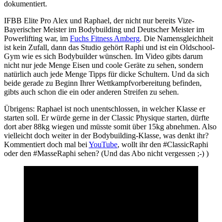
dokumentiert.
IFBB Elite Pro Alex und Raphael, der nicht nur bereits Vize-
Bayerischer Meister im Bodybuilding und Deutscher Meister im
Powerlifting war, im
Fuchs Fitness Amberg
. Die Namensgleichheit
ist kein Zufall, dann das Studio gehört Raphi und ist ein Oldschool-
Gym wie es sich Bodybuilder wünschen. Im Video gibts darum
nicht nur jede Menge Eisen und coole Geräte zu sehen, sondern
natürlich auch jede Menge Tipps für dicke Schultern. Und da sich
beide gerade zu Beginn Ihrer Wettkampfvorbereitung befinden,
gibts auch schon die ein oder anderen Streifen zu sehen.
Übrigens: Raphael ist noch unentschlossen, in welcher Klasse er
starten soll. Er würde gerne in der Classic Physique starten, dürfte
dort aber 88kg wiegen und müsste somit über 15kg abnehmen. Also
vielleicht doch weiter in der Bodybuilding-Klasse, was denkt ihr?
Kommentiert doch mal bei
YouTube
, wollt ihr den #ClassicRaphi
oder den #MasseRaphi sehen? (Und das Abo nicht vergessen ;-) )