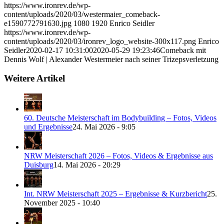
https://www.ironrev.de/wp-
content/uploads/2020/03/westermaier_comeback-
e1590772791630.jpg
1080
1920
Enrico Seidler
https://www.ironrev.de/wp-
content/uploads/2020/03/ironrev_logo_website-300x117.png
Enrico
Seidler
2020-02-17 10:31:00
2020-05-29 19:23:46
Comeback mit
Dennis Wolf | Alexander Westermeier nach seiner Trizepsverletzung
Weitere Artikel
60. Deutsche Meisterschaft im Bodybuilding – Fotos, Videos
und Ergebnisse
24. Mai 2026 - 9:05
NRW Meisterschaft 2026 – Fotos, Videos & Ergebnisse aus
Duisburg
14. Mai 2026 - 20:29
Int. NRW Meisterschaft 2025 – Ergebnisse & Kurzbericht
25.
November 2025 - 10:40