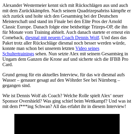
Alexander Westermeier kennt sich mit Rückschlägen aus und auch
mit dem Zurückkämpfen. Nach seinem Quadrizepsabriss kämpfte er
sich zurück und holte sich den Gesamtsieg bei der Deutschen
Meisterschaft und stand im Finale bei den Elite Pros der Arnold
Classic Europe. Danach folgte eine beidseitige Trizeps-OP, die ihn
für Monate vom Training abhielt. Auch danach startete er erneut ein
Comeback,
diesmal mit neuem Coach Dennis Wolf
. Und dass das
Paket trotz aller Rückschläge diesmal noch besser werden würde,
konnte man schon bei unserem letzten
Video seines
Schultertrainings
sehen. Nun setzte Alex mit seinem Gesamtsieg in
Ungarn dem Ganzen die Krone auf und sicherte sich die IFBB Pro
Card.
Grund genug für ein aktuelles Interview, für das wir diesmal aufs
Wasser – genauer gesagt auf den Wöhrder See bei Nürnberg –
gegangen sind.
Wie ist Dennis Wolf als Coach? Welche Rolle spielt Alex‘ neuer
Sponsor Overshield? Was ging schief beim Wettkampf? Und was ist
mit dem f***ing Schwan? All das erfahrt ihr in diesem Interview!