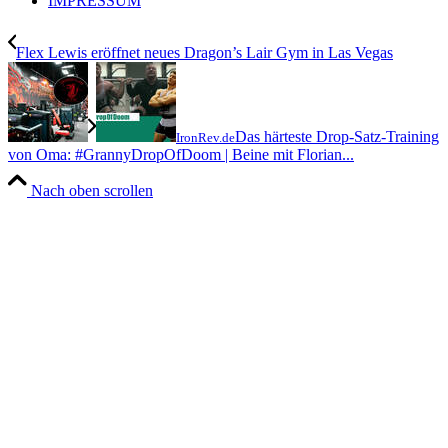
IMPRESSUM
Flex Lewis eröffnet neues Dragon’s Lair Gym in Las Vegas
Das härteste Drop-Satz-Training
IronRev.de
von Oma: #GrannyDropOfDoom | Beine mit Florian...
Nach oben scrollen