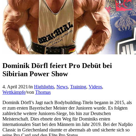
Dominik Dörfl feiert Pro Debüt bei
Sibirian Power Show
4. April 2021
/
in
Highlights
,
News
,
Training
,
Videos
,
Wettkämpfe
/
von
Thomas
Dominik Dörfl’s Jagt nach Bodybuilding-Titeln begann in 2015, als
er zum ersten Bayerischer Meister der Junioren wurde. Es folgten
zahlreiche weitere Junioren-Siege, bis hin zur Deutschen
Meisterschaft. Dies ebnete den Weg für Dominiks ersten
internationalen Start bei den Männern im Jahr 2019. Bei der Nafplio
Classic in Griechenland räumte er abermals ab und sicherte sich so
seine Pro Card und den Elite Pro Status.