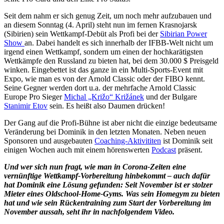
Seit dem nahm er sich genug Zeit, um noch mehr aufzubauen und
an diesem Sonntag (4. April) steht nun im fernen Krasnojarsk
(Sibirien) sein Wettkampf-Debüt als Profi bei der
Sibirian Power
Show
an. Dabei handelt es sich innerhalb der IFBB-Welt nicht um
irgend einen Wettkampf, sondern um einen der hochkarätigsten
Wettkämpfe den Russland zu bieten hat, bei dem 30.000 $ Preisgeld
winken. Eingebettet ist das ganze in ein Multi-Sports-Event mit
Expo, wie man es von der Arnold Classic oder der FIBO kennt.
Seine Gegner werden dort u.a. der mehrfache Arnold Classic
Europe Pro Sieger
Michal „Križo“ Križánek
und der Bulgare
Stanimir Etov
sein. Es heißt also Daumen drücken!
Der Gang auf die Profi-Bühne ist aber nicht die einzige bedeutsame
Veränderung bei Dominik in den letzten Monaten. Neben neuen
Sponsoren und ausgebauten
Coaching-Aktivititen
ist Dominik seit
einigen Wochen auch mit einem hörenswerten
Podcast
präsent.
Und wer sich nun fragt, wie man in Corona-Zeiten eine
vernünftige Wettkampf-Vorbereitung hinbekommt – auch dafür
hat Dominik eine Lösung gefunden: Seit November ist er stolzer
Mieter eines Oldschool-Home-Gyms. Was sein Homegym zu bieten
hat und wie sein Rückentraining zum Start der Vorbereitung im
November aussah, seht ihr in nachfolgendem Video.