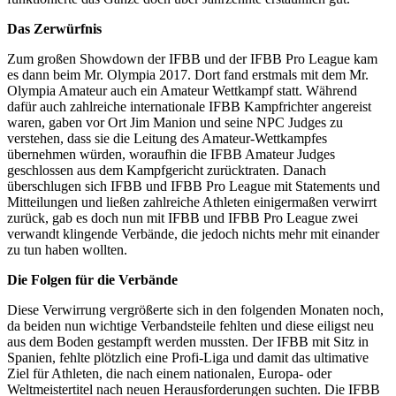
Das Zerwürfnis
Zum großen Showdown der IFBB und der IFBB Pro League kam
es dann beim Mr. Olympia 2017. Dort fand erstmals mit dem Mr.
Olympia Amateur auch ein Amateur Wettkampf statt. Während
dafür auch zahlreiche internationale IFBB Kampfrichter angereist
waren, gaben vor Ort Jim Manion und seine NPC Judges zu
verstehen, dass sie die Leitung des Amateur-Wettkampfes
übernehmen würden, woraufhin die IFBB Amateur Judges
geschlossen aus dem Kampfgericht zurücktraten. Danach
überschlugen sich IFBB und IFBB Pro League mit Statements und
Mitteilungen und ließen zahlreiche Athleten einigermaßen verwirrt
zurück, gab es doch nun mit IFBB und IFBB Pro League zwei
verwandt klingende Verbände, die jedoch nichts mehr mit einander
zu tun haben wollten.
Die Folgen für die Verbände
Diese Verwirrung vergrößerte sich in den folgenden Monaten noch,
da beiden nun wichtige Verbandsteile fehlten und diese eiligst neu
aus dem Boden gestampft werden mussten. Der IFBB mit Sitz in
Spanien, fehlte plötzlich eine Profi-Liga und damit das ultimative
Ziel für Athleten, die nach einem nationalen, Europa- oder
Weltmeistertitel nach neuen Herausforderungen suchten. Die IFBB