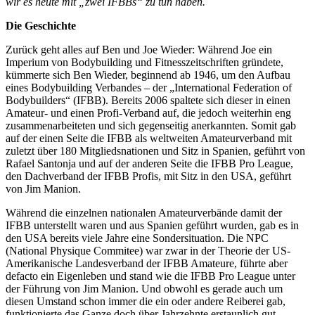
wir es heute mit „zwei IFBBs“ zu tun haben.
Die Geschichte
Zurück geht alles auf Ben und Joe Wieder: Während Joe ein
Imperium von Bodybuilding und Fitnesszeitschriften gründete,
kümmerte sich Ben Wieder, beginnend ab 1946, um den Aufbau
eines Bodybuilding Verbandes – der „International Federation of
Bodybuilders“ (IFBB). Bereits 2006 spaltete sich dieser in einen
Amateur- und einen Profi-Verband auf, die jedoch weiterhin eng
zusammenarbeiteten und sich gegenseitig anerkannten. Somit gab
auf der einen Seite die IFBB als weltweiten Amateurverband mit
zuletzt über 180 Mitgliedsnationen und Sitz in Spanien, geführt von
Rafael Santonja und auf der anderen Seite die IFBB Pro League,
den Dachverband der IFBB Profis, mit Sitz in den USA, geführt
von Jim Manion.
Während die einzelnen nationalen Amateurverbände damit der
IFBB unterstellt waren und aus Spanien geführt wurden, gab es in
den USA bereits viele Jahre eine Sondersituation. Die NPC
(National Physique Commitee) war zwar in der Theorie der US-
Amerikanische Landesverband der IFBB Amateure, führte aber
defacto ein Eigenleben und stand wie die IFBB Pro League unter
der Führung von Jim Manion. Und obwohl es gerade auch um
diesen Umstand schon immer die ein oder andere Reiberei gab,
funktionierte das Ganze doch über Jahrzehnte erstaunlich gut.