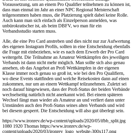
Voraussetzung, um an einem Pro Qualifier teilnehmen zu können ist,
dass man einmal im Jahr an einer NPC Regional Meisterschaft
teilgenommen haben muss, die Platzierung spielt dabei keine Rolle.
Auch kann man sich einfach als Einzelperson anmelden, was
unbürokratischer ist, als beim DBFV, wo man für ein
Verbandsstudio starten muss.
Alle, die eine Pro Card anstreben und dies nicht nur zur Aufwertung
des eigenen Instagram Profils, sollten in eine Entscheidung ebenfalls
die Frage mit einbeziehen, wie es nach dem Erwerb der Pro Card
weitergeht. Die Teilnahme an Amateur Wettkämpfen des jeweiligen
Verbands ist dann nicht mehr möglich. Man sollte sich also genau
ansehen, ob das Angebot an Profi Wettkämpfen in der eigenen
Klasse immer noch genau so groß ist, wie bei den Pro Qualifiern,
wo diese Events stattfinden und welche Reisekosten dann auf einen
zukommen, nur um an einem Wettkampf teilzunehmen. Zuletzt sei
noch darauf hingewiesen, dass der Profi-Status der beiden Verbände
wechselseitig natürlich nicht anerkannt wird. Bei einem späteren
Wechsel fängt man wieder als Amateur an und verliert dann unter
Umständen auch den Profi-Status seines alten Verbands und wird
bei diesem gesperrt. Die Entscheidung will also gut überlegt sein.
https://www.ironrev.de/wp-content/uploads/2020/05/ifbb_split.jpg
1080
1920
Thomas
https://www.ironrev.de/wp-
content/uploads/2020/03/ironrev_logo_website-300x117.png