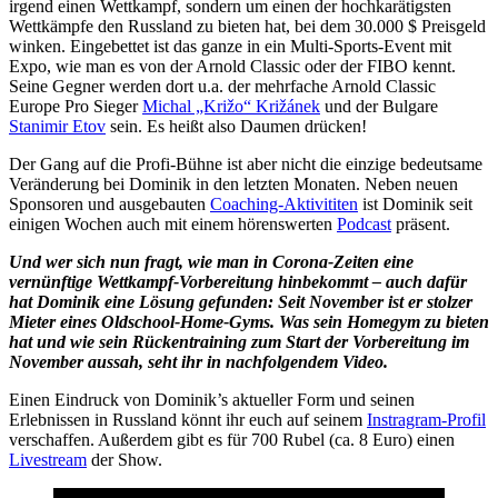
irgend einen Wettkampf, sondern um einen der hochkarätigsten
Wettkämpfe den Russland zu bieten hat, bei dem 30.000 $ Preisgeld
winken. Eingebettet ist das ganze in ein Multi-Sports-Event mit
Expo, wie man es von der Arnold Classic oder der FIBO kennt.
Seine Gegner werden dort u.a. der mehrfache Arnold Classic
Europe Pro Sieger
Michal „Križo“ Križánek
und der Bulgare
Stanimir Etov
sein. Es heißt also Daumen drücken!
Der Gang auf die Profi-Bühne ist aber nicht die einzige bedeutsame
Veränderung bei Dominik in den letzten Monaten. Neben neuen
Sponsoren und ausgebauten
Coaching-Aktivititen
ist Dominik seit
einigen Wochen auch mit einem hörenswerten
Podcast
präsent.
Und wer sich nun fragt, wie man in Corona-Zeiten eine
vernünftige Wettkampf-Vorbereitung hinbekommt – auch dafür
hat Dominik eine Lösung gefunden: Seit November ist er stolzer
Mieter eines Oldschool-Home-Gyms. Was sein Homegym zu bieten
hat und wie sein Rückentraining zum Start der Vorbereitung im
November aussah, seht ihr in nachfolgendem Video.
Einen Eindruck von Dominik’s aktueller Form und seinen
Erlebnissen in Russland könnt ihr euch auf seinem
Instragram-Profil
verschaffen. Außerdem gibt es für 700 Rubel (ca. 8 Euro) einen
Livestream
der Show.