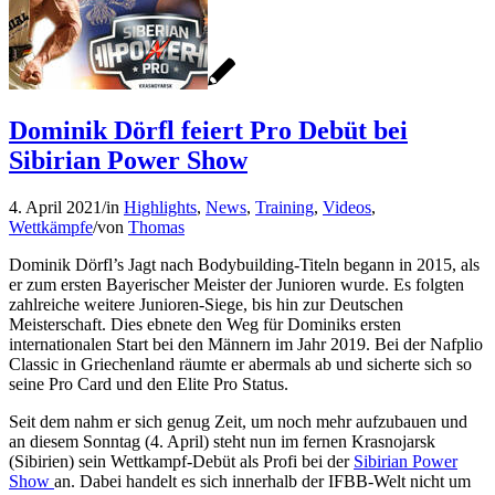
Dominik Dörfl feiert Pro Debüt bei
Sibirian Power Show
4. April 2021
/
in
Highlights
,
News
,
Training
,
Videos
,
Wettkämpfe
/
von
Thomas
Dominik Dörfl’s Jagt nach Bodybuilding-Titeln begann in 2015, als
er zum ersten Bayerischer Meister der Junioren wurde. Es folgten
zahlreiche weitere Junioren-Siege, bis hin zur Deutschen
Meisterschaft. Dies ebnete den Weg für Dominiks ersten
internationalen Start bei den Männern im Jahr 2019. Bei der Nafplio
Classic in Griechenland räumte er abermals ab und sicherte sich so
seine Pro Card und den Elite Pro Status.
Seit dem nahm er sich genug Zeit, um noch mehr aufzubauen und
an diesem Sonntag (4. April) steht nun im fernen Krasnojarsk
(Sibirien) sein Wettkampf-Debüt als Profi bei der
Sibirian Power
Show
an. Dabei handelt es sich innerhalb der IFBB-Welt nicht um