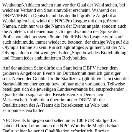
Wettkampf-Athleten stehen nun vor der Qual der Wahl stehen, bei
welchem Verband ein Start sinnvoller erscheint. Während der
DBFV/IFBB in Deutschland das deutlich größere Angebot an
Wettkämpfen hat, winkt die NPC/Pro League mit den größeren
Namen, nicht nur was die Namen der Events angeht, sondern auch
die Athleten, mit denen man sich irgendwann an der Spitze der
Profis potentiell messen könnte. Die IFBB Pro League wird somit
auch nicht müde, immer wieder zu betonen, der einzige Weg auf die
Olympia Bühne zu sein. Ein schlagkräftiges Argument, ist der Mr.
Olympia doch nicht weniger als der „Superbowl des Bodybuilding“
und Traum jedes ambitionierten Bodybuildes.
Auf der anderen Seite dürfte ein Start beim DBFV neben dem
größeren Angebot an Events im Durchschnitt deutlich günstiger
sein. Neben der Gebühr für die Startlizenz (gilt für ein Jahr) sind die
Startgebühren eher gering bzw. oft gar nicht vorhanden. Teilweise
beteiligen sich die jeweiligen Landesverbände bei entsprechender
Qualifikation sogar an den Reisekosten zur Deutschen
Meisterschaft. Außerdem übernimmt der DBFV für die
Qualifizierten des A-Teams die Reisekosten zu Welt- und
Europameisterschaften.
NPC Events hingegen sind selten unter 100 EUR Startgeld zu
haben. Hinzu kommt noch die NPC Worldwide Mitgliedschaft.
Dafür ist hier keinerlei Qualifikation erforderlich. Einzige