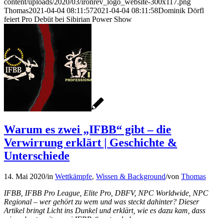
content/uploads/2020/03/ironrev_logo_website-300x117.png
Thomas
2021-04-04 08:11:57
2021-04-04 08:11:58
Dominik Dörfl
feiert Pro Debüt bei Sibirian Power Show
Warum es zwei „IFBB“ gibt – die
Verwirrung erklärt | Geschichte &
Unterschiede
14. Mai 2020
/
in
Wettkämpfe
,
Wissen & Background
/
von
Thomas
IFBB, IFBB Pro League, Elite Pro, DBFV, NPC Worldwide, NPC
Regional – wer gehört zu wem und was steckt dahinter? Dieser
Artikel bringt Licht ins Dunkel und erklärt, wie es dazu kam, dass