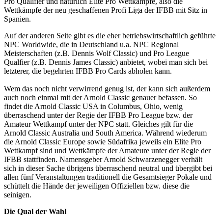
Pro Qualifier und natürlich Elite Pro Wettkämpfe, also die
Wettkämpfe der neu geschaffenen Profi Liga der IFBB mit Sitz in
Spanien.
Auf der anderen Seite gibt es die eher betriebswirtschaftlich geführte
NPC Worldwide, die in Deutschland u.a. NPC Regional
Meisterschaften (z.B. Dennis Wolf Classic) und Pro League
Qualfier (z.B. Dennis James Classic) anbietet, wobei man sich bei
letzterer, die begehrten IFBB Pro Cards abholen kann.
Wem das noch nicht verwirrend genug ist, der kann sich außerdem
auch noch einmal mit der Arnold Classic genauer befassen. So
findet die Arnold Classic USA in Columbus, Ohio, wenig
überraschend unter der Regie der IFBB Pro League bzw. der
Amateur Wettkampf unter der NPC statt. Gleiches gilt für die
Arnold Classic Australia und South America. Während wiederum
die Arnold Classic Europe sowie Südafrika jeweils ein Elite Pro
Wettkampf sind und Wettkämpfe der Amateure unter der Regie der
IFBB stattfinden. Namensgeber Arnold Schwarzenegger verhält
sich in dieser Sache übrigens überraschend neutral und übergibt bei
allen fünf Veranstaltungen traditionell die Gesamtsieger Pokale und
schüttelt die Hände der jeweiligen Offiziellen bzw. diese die
seinigen.
Die Qual der Wahl