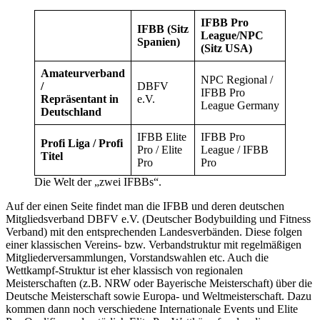
IFBB Pro
IFBB (Sitz
League/NPC
Spanien)
(Sitz USA)
Amateurverband
NPC Regional /
/
DBFV
IFBB Pro
Repräsentant in
e.V.
League Germany
Deutschland
IFBB Elite
IFBB Pro
Profi Liga / Profi
Pro / Elite
League / IFBB
Titel
Pro
Pro
Die Welt der „zwei IFBBs“.
Auf der einen Seite findet man die IFBB und deren deutschen
Mitgliedsverband DBFV e.V. (Deutscher Bodybuilding und Fitness
Verband) mit den entsprechenden Landesverbänden. Diese folgen
einer klassischen Vereins- bzw. Verbandstruktur mit regelmäßigen
Mitgliederversammlungen, Vorstandswahlen etc. Auch die
Wettkampf-Struktur ist eher klassisch von regionalen
Meisterschaften (z.B. NRW oder Bayerische Meisterschaft) über die
Deutsche Meisterschaft sowie Europa- und Weltmeisterschaft. Dazu
kommen dann noch verschiedene Internationale Events und Elite