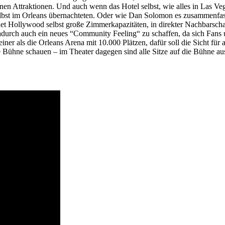
nen Attraktionen. Und auch wenn das Hotel selbst, wie alles in Las Vega
elbst im Orleans übernachteten. Oder wie Dan Solomon es zusammenfass
anet Hollywood selbst große Zimmerkapazitäten, in direkter Nachbarsch
adurch auch ein neues “Community Feeling“ zu schaffen, da sich Fans un
einer als die Orleans Arena mit 10.000 Plätzen, dafür soll die Sicht für
eine Bühne schauen – im Theater dagegen sind alle Sitze auf die Bühne a