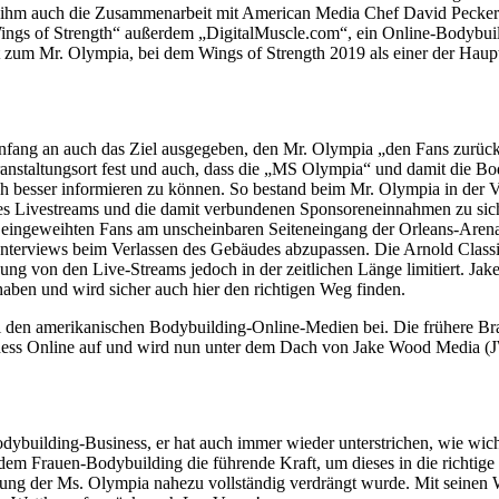
 half ihm auch die Zusammenarbeit mit American Media Chef David Pec
ngs of Strength“ außerdem „DigitalMuscle.com“, ein Online-Bodybui
um Mr. Olympia, bei dem Wings of Strength 2019 als einer der Hauptsp
nfang an auch das Ziel ausgegeben, den Mr. Olympia „den Fans zurückz
ranstaltungsort fest und auch, dass die „MS Olympia“ und damit die 
 besser informieren zu können. So bestand beim Mr. Olympia in der Ver
t des Livestreams und die damit verbundenen Sponsoreneinnahmen zu sich
t eingeweihten Fans am unscheinbaren Seiteneingang der Orleans-Arena
terviews beim Verlassen des Gebäudes abzupassen. Die Arnold Classic
g von den Live-Streams jedoch in der zeitlichen Länge limitiert. Jake
haben und wird sicher auch hier den richtigen Weg finden.
ei den amerikanischen Bodybuilding-Online-Medien bei. Die frühere Bra
itness Online auf und wird nun unter dem Dach von Jake Wood Media (
ybuilding-Business, er hat auch immer wieder unterstrichen, wie wichti
m Frauen-Bodybuilding die führende Kraft, um dieses in die richtige 
chung der Ms. Olympia nahezu vollständig verdrängt wurde. Mit seinen