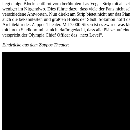
liegt einige Blocks entfernt vom berühmten Las Vegas Strip mit all sei
weniger im Nirgendwo. Dies führte dazu, dass viele der Fans nicht s
verschiedene Antworten. Nun direkt am Strip bietet nicht nur das Pl
auch die bekanntesten und größten Hotels der Stadt. Solomon hofft d
Architektur des Zappos Theater. Mit 7.000 Sitzen ist es zwar etwas kl
mit ihrem Stadionrund ist nicht dafür gedacht, dass alle Plätze auf 
verspricht der Olympia Chief Officer das „next Level“.
Eindrücke aus dem Zappos Theater: