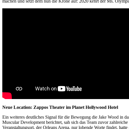
machen und setzt dem nun die Krone auf: 2020 kehrt der Ms. Olymp
Neue Location: Zappos Theater im Planet Hollywood Hotel
Ein weiteres deutliches Signal für die Bewegung die Jake Wood in d
Muscular Development berichtet, sah sich das Team zuvor zahlreiche 
Veranstaltungsort, der Orleans Arena, nur lobende Worte findet, hatt