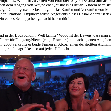
ympia aus. Während zu Zeiten von Promoter Wayne DeMilia oftmals neu
t nach dem Abgang von Wayne eher „business as usual“. Zudem hatte si
ogar Gläubigerschutz beantragen. Das Kaufen und Verkaufen von Mark
ogar den „National Enquirer“ selbst. Angesichts dieses Cash-Bedarfs is
n echtes Schnäppchen gemacht haben dürfte.
and in der Bodybuilding-Welt kannte? Wood ist der Beweis, dass man 
hrer für Flugzeug-Nieten (engl. Fasteners) mit nach eigenen Angaben 
 2008 verkaufte er beide Firmen an Alcoa, einen der größten Alumin
gertuch nagt Jake also auf jeden Fall nicht.