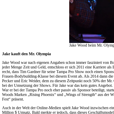
Jake Wood beim Mr. Olymp
Jake kauft den Mr. Olympia
Jake Wood war nach eigenen Angaben schon immer fasziniert von Body
jeder Menge Zeit und Geld, entschloss er sich 2011 eine Karriere al
recht, dass Tim Gardner für seine Tampa Pro Show noch einen Sponso
Frauen-Bodybuilding-Klasse bei diesem Event ab. Als 2014 dann di
Pecker und Eric Weider, dem zu diesem Zeitpunkt noch 50% der Mr.
bei der Umsetzung der Shows. Für Jake war das kein gutes Angebot. U
War er bei der Tampa Pro noch eher passiv als Sponsor beteiligt, sta
Woods Marken „Rising Phoenix“ und „Wings of Strength“ aus der We
Fest“ präsent.
Auch in der Welt der Online-Medien spielt Jake Wood inzwischen eine
Million $ Umsatz. Bald merkte er jedoch, dass dieses Geschäftsmodel