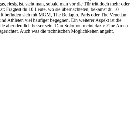
s, riesig ist, steht man, sobald man vor die Tür tritt doch mehr oder
t: Fragtest du 10 Leute, wo sie übernachteten, bekamst du 10
aft befinden sich mit MGM, The Bellagio, Paris oder The Venetian
d Athleten viel häufiger begegnen. Ein weiterer Aspekt ist die
 alle aber deutlich besser sein. Dan Solomon meint dazu: Eine Arena
usgerichtet. Auch was die technischen Möglichkeiten angeht,