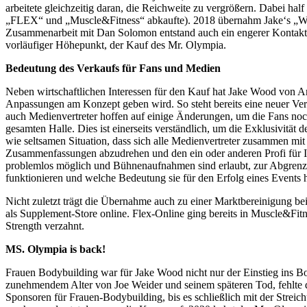
arbeitete gleichzeitig daran, die Reichweite zu vergrößern. Dabei
„FLEX“ und „Muscle&Fitness“ abkaufte). 2018 übernahm Jake‘s „Wi
Zusammenarbeit mit Dan Solomon entstand auch ein engerer Kontakt z
vorläufiger Höhepunkt, der Kauf des Mr. Olympia.
Bedeutung des Verkaufs für Fans und Medien
Neben wirtschaftlichen Interessen für den Kauf hat Jake Wood von A
Anpassungen am Konzept geben wird. So steht bereits eine neuer Ve
auch Medienvertreter hoffen auf einige Änderungen, um die Fans noch
gesamten Halle. Dies ist einerseits verständlich, um die Exklusivitä
wie seltsamen Situation, dass sich alle Medienvertreter zusammen mi
Zusammenfassungen abzudrehen und den ein oder anderen Profi für In
problemlos möglich und Bühnenaufnahmen sind erlaubt, zur Abgrenzun
funktionieren und welche Bedeutung sie für den Erfolg eines Events 
Nicht zuletzt trägt die Übernahme auch zu einer Marktbereinigung b
als Supplement-Store online. Flex-Online ging bereits in Muscle&F
Strength verzahnt.
MS. Olympia is back!
Frauen Bodybuilding war für Jake Wood nicht nur der Einstieg ins Bod
zunehmendem Alter von Joe Weider und seinem späteren Tod, fehlte de
Sponsoren für Frauen-Bodybuilding, bis es schließlich mit der Strei