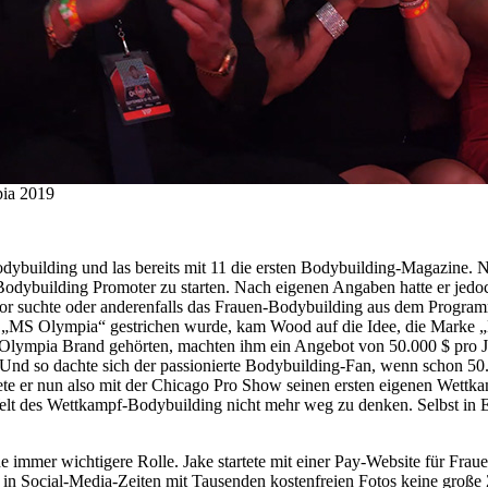
ia 2019
building und las bereits mit 11 die ersten Bodybuilding-Magazine. N
s Bodybuilding Promoter zu starten. Nach eigenen Angaben hatte er jedo
r suchte oder anderenfalls das Frauen-Bodybuilding aus dem Programm 
e „MS Olympia“ gestrichen wurde, kam Wood auf die Idee, die Marke 
 Olympia Brand gehörten, machten ihm ein Angebot von 50.000 $ pro 
nd so dachte sich der passionierte Bodybuilding-Fan, wenn schon 50.00
rtete er nun also mit der Chicago Pro Show seinen ersten eigenen Wettk
lt des Wettkampf-Bodybuilding nicht mehr weg zu denken. Selbst in 
 immer wichtigere Rolle. Jake startete mit einer Pay-Website für Frau
 in Social-Media-Zeiten mit Tausenden kostenfreien Fotos keine große 