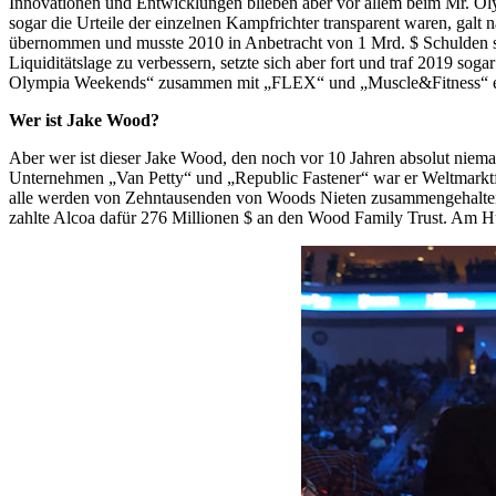
Innovationen und Entwicklungen blieben aber vor allem beim Mr. Ol
sogar die Urteile der einzelnen Kampfrichter transparent waren, gal
übernommen und musste 2010 in Anbetracht von 1 Mrd. $ Schulden s
Liquiditätslage zu verbessern, setzte sich aber fort und traf 2019 s
Olympia Weekends“ zusammen mit „FLEX“ und „Muscle&Fitness“ ei
Wer ist Jake Wood?
Aber wer ist dieser Jake Wood, den noch vor 10 Jahren absolut niem
Unternehmen „Van Petty“ und „Republic Fastener“ war er Weltmarktfü
alle werden von Zehntausenden von Woods Nieten zusammengehalten.
zahlte Alcoa dafür 276 Millionen $ an den Wood Family Trust. Am Hun