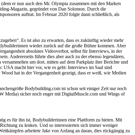
ker (dem er nun auch den Mr. Olympia zusammen mit den Marken
lding-Magazin, gegründet von Dan Solomon. Durch die
onsoren auftrat. Im Februar 2020 folgte dann schließlich, als
ugeben“. Es ist also zu erwarten, dass es zukünftig wieder mehr
Bodybuilderinnen wieder zurück auf die große Bühne kommen. Aber
gangenheit absolutes Videoverbot, selbst für Interviews, in der
ern. Andererseits führte dies aber auch zu der ebenso legendären,
 versammelten um dort, mitten auf dem Parkplatz ihre Berichte und
 USA macht hier vor, wie es geht: Interviews im Saal sind
 Wood hat in der Vergangenheit gezeigt, dass er weiß, wie Medien
nchengröße Bodybuilding.com ist schon seit einiger Zeit nur noch
JW Media) sicher noch enger mit DigitalMuscle.com und Wings of
g es für ihn ist, Bodybuilderinnen eine Plattform zu bieten. Mit
Richtung zu lenken. Und so interessierten sich immer weniger
 Wettkämpfen arbeitete Jake von Anfang an daran, dies rückgängig zu