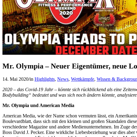
Mr. Olympia – Neuer Eigentümer, neue Loc
14. Mai 2020
/
in
Highlights
,
News
,
Wettkämpfe
,
Wissen & Backgrou
2020 – das Covid-19 Jahr – könnte sich rückblickend als eine Zeite
Bodybuilding“ bedeutet und was sich noch ändern könnte, analysieren
Mr. Olympia und American Media
American Media, wie der Name schon vermuten lässt, ein Amerikanisc
Boulevardblatt, dass sich mit den kleinen und großen Skandalen di
verschiedene Magazine und andere Medienunternehmen. Im Zuge de
Boss David J. Pecker. Eine wirkliche Liebesbeziehung war dies aber