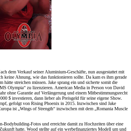
ach dem Verkauf seiner Aluminium-Geschäfte, nun ausgestattet mit
ch keine Ahnung, wie das funktionieren sollte. Da kam es ihm gerade
hätte streichen müssen. Jake sprang ein und sicherte somit die
„MS Olympia“ zu lizenzieren. American Media in Person von David
Jahr ohne Garantie auf Verlängerung und einem Mitbestimmungsrecht
0 $ investieren, dann lieber als Preisgeld für seine eigene Show.
ampf, gefolgt von Rising Phoenix in 2015. Inzwischen sind Jake
Europa ist „Wings of Strength“ inzwischen mit dem „Romania Muscle
en-Bodybuilding-Fotos und erreichte damit zu Hochzeiten über eine
Zukunft hatte. Wood stellte auf ein werbefinanziertes Modell um und