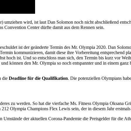
r) umziehen wird, ist laut Dan Solomon noch nicht abschließend entsc
Das Convention Center dürfte damit aus dem Rennen sein.
schuldet ist der geänderte Termin des Mr. Olympia 2020. Dan Solomon
 Termin kommunizieren, damit diese ihre Vorbereitung entsprechend pla
chst hoch ist. Und so entschloss man sich, den Termin bis kurz vor Wei
ei und können den Mr. Olympia so noch entspannter und in einem ganz
h die
Deadline für die Qualifikation
. Die potenziellen Olympians hab
deres zu werden. So hat die vierfache Ms. Fitness Olympia Oksana Gri
en 212 Olympia Champions Flex Lewis sein, der in diesem Jahr erstmals i
igen Umstände der aktuellen Corona-Pandemie die Preisgelder für die At