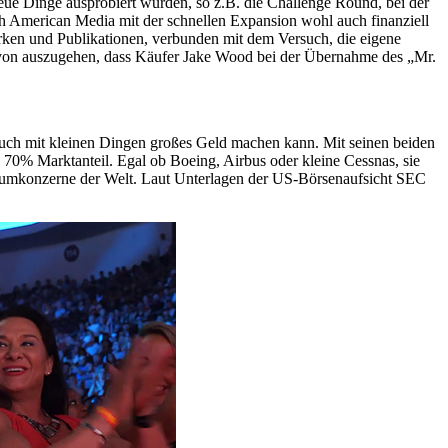
e Dinge ausprobiert wurden, so z.B. die Challenge Round, bei der
ch American Media mit der schnellen Expansion wohl auch finanziell
en und Publikationen, verbunden mit dem Versuch, die eigene
t davon auszugehen, dass Käufer Jake Wood bei der Übernahme des „Mr.
auch mit kleinen Dingen großes Geld machen kann. Mit seinen beiden
70% Marktanteil. Egal ob Boeing, Airbus oder kleine Cessnas, sie
iumkonzerne der Welt. Laut Unterlagen der US-Börsenaufsicht SEC