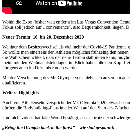
Wohin die Expo (bisher weit entfernt im Las Vegas Convention Cente
Fokus soll jedoch auf „ convenience”, also Bequemlichkeit, liegen. 
Neuer Termin: 16. bis 20. Dezember 2020
Weniger dem Besitzerwechsel als viel mehr der Covid-19 Pandemie ge
So wollte man einerseits den Athleten möglichst frühzeitig den neuen
die Wahrscheinlichkeit, dass der neue Termin stattfinden kann, mögli
meint mit den Weihnachtsfeiertagen im Blick haben alle den Kopf fr
übrigens auch im Dezember noch werden.
Mit der Verschiebung des Mr. Olympia verschiebt sich außerdem auc
qualifizieren.
Weitere Highlights
Auch von Athletenseite verspricht der Mr. Olympia 2020 etwas beson
dürften die Bodybuilding-Fans in aller Welt auf den Start des 7-fach
Und nicht zuletzt hat Jake Wood bestätigt, dass er trotz der schwier
„Bring the Olympia back to the fans!” – wir sind gespannt!