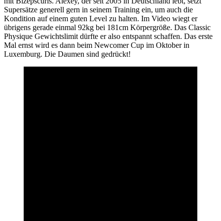
mit Bizepscurls. Alexey, der seit 2005 in Deutschland lebt, setzt
Supersätze generell gern in seinem Training ein, um auch die
Kondition auf einem guten Level zu halten. Im Video wiegt er
übrigens gerade einmal 92kg bei 181cm Körpergröße. Das Classic
Physique Gewichtslimit dürfte er also entspannt schaffen. Das erste
Mal ernst wird es dann beim Newcomer Cup im Oktober in
Luxemburg. Die Daumen sind gedrückt!