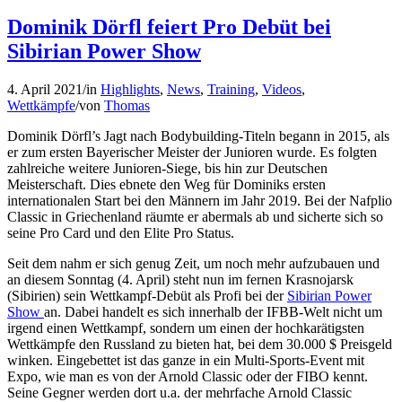
Dominik Dörfl feiert Pro Debüt bei
Sibirian Power Show
4. April 2021
/
in
Highlights
,
News
,
Training
,
Videos
,
Wettkämpfe
/
von
Thomas
Dominik Dörfl’s Jagt nach Bodybuilding-Titeln begann in 2015, als
er zum ersten Bayerischer Meister der Junioren wurde. Es folgten
zahlreiche weitere Junioren-Siege, bis hin zur Deutschen
Meisterschaft. Dies ebnete den Weg für Dominiks ersten
internationalen Start bei den Männern im Jahr 2019. Bei der Nafplio
Classic in Griechenland räumte er abermals ab und sicherte sich so
seine Pro Card und den Elite Pro Status.
Seit dem nahm er sich genug Zeit, um noch mehr aufzubauen und
an diesem Sonntag (4. April) steht nun im fernen Krasnojarsk
(Sibirien) sein Wettkampf-Debüt als Profi bei der
Sibirian Power
Show
an. Dabei handelt es sich innerhalb der IFBB-Welt nicht um
irgend einen Wettkampf, sondern um einen der hochkarätigsten
Wettkämpfe den Russland zu bieten hat, bei dem 30.000 $ Preisgeld
winken. Eingebettet ist das ganze in ein Multi-Sports-Event mit
Expo, wie man es von der Arnold Classic oder der FIBO kennt.
Seine Gegner werden dort u.a. der mehrfache Arnold Classic