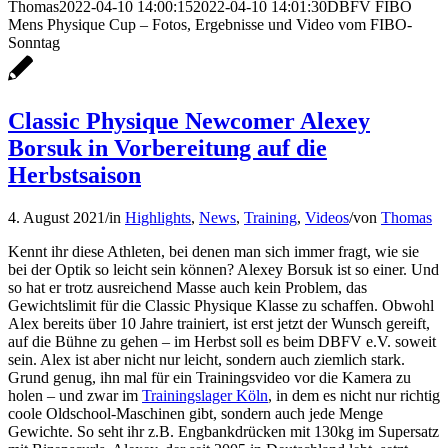
Thomas
2022-04-10 14:00:15
2022-04-10 14:01:30
DBFV FIBO
Mens Physique Cup – Fotos, Ergebnisse und Video vom FIBO-
Sonntag
Classic Physique Newcomer Alexey
Borsuk in Vorbereitung auf die
Herbstsaison
4. August 2021
/
in
Highlights
,
News
,
Training
,
Videos
/
von
Thomas
Kennt ihr diese Athleten, bei denen man sich immer fragt, wie sie
bei der Optik so leicht sein können? Alexey Borsuk ist so einer. Und
so hat er trotz ausreichend Masse auch kein Problem, das
Gewichtslimit für die Classic Physique Klasse zu schaffen. Obwohl
Alex bereits über 10 Jahre trainiert, ist erst jetzt der Wunsch gereift,
auf die Bühne zu gehen – im Herbst soll es beim DBFV e.V. soweit
sein. Alex ist aber nicht nur leicht, sondern auch ziemlich stark.
Grund genug, ihn mal für ein Trainingsvideo vor die Kamera zu
holen – und zwar im
Trainingslager Köln
, in dem es nicht nur richtig
coole Oldschool-Maschinen gibt, sondern auch jede Menge
Gewichte. So seht ihr z.B. Engbankdrücken mit 130kg im Supersatz