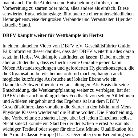
macht auch für die Athleten eine Entscheidung darüber, eine
Vorbereitung zu starten oder nicht, alles andere als einfach. Diese
schwierige Entscheidungslage führt auch zu einer unterschiedlichen
Herangehensweise der großen Verbände und Veranstalter. Hier der
aktuelle Stand.
DBFV kämpft weiter für Wettkämpfe im Herbst
In einem aktuellen Video von DBFV e.V. Geschäftsführter Guido
Falk informiert dieser darüber, dass der DBFV weiterhin alles daran
setzt, im Herbst Wettkämpfe stattfinden zu lassen. Dabei macht er
aber auch deutlich, dass es hierfür keine Garantie geben kann.
Neben Abstandsregelungen und geforderten Hygienekonzepten, die
die Organisation bereits herausfordernd machen, hängen auch
mögliche kurzfristige Ausbrüche auf lokaler Ebene wie ein
Damokles-Schwert über den Veranstaltungen. Als Basis für seine
Entscheidung, die Wettkampfplanung weiter zu verfolgen, hat der
DBFV daher auch umfangreiches Feedback von seinen Athletinnen
und Athleten eingeholt und das Ergebnis ist laut dem DBFV
Geschäftsführer, dass vor allem die Starter in den Bikini und Mens
Physique Klassen wieder auf die Bühne wollen. Die Entscheidung,
eine Vorbereitung zu starten, liege aber bei jedem Einzelnen selbst.
Nicht zuletzt könnte ein Start bei der deutschen Herbst-Saison als
wichtiger Testlauf oder sogar für eine Last Minute Qualifikation für
die Arnold Classic Europe (11.-13. Dezember) von Bedeutung sein.