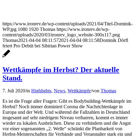
https://www.ironrev.de/wp-content/uploads/2021/04/Titel-Dominik-
WP.jpg
1080
1920
Thomas
https://www.ironrev.de/wp-
content/uploads/2020/03/ironrev_logo_website-300x117.png
Thomas
2021-04-04 08:11:57
2021-04-04 08:11:58
Dominik Dörfl
feiert Pro Debüt bei Sibirian Power Show
Wettkämpfe im Herbst? Der aktuelle
Stand.
7. Juli 2020
/
in
Highlights
,
News
,
Wettkämpfe
/
von
Thomas
Es ist die Frage aller Fragen: Gibt es Bodybuilding-Wettkämpfe im
Herbst? Noch immer dominiert Corona die Nachrichtenlage in
Europa und der Welt. Und während die Fallzahlen in Deutschland
insgesamt auf sehr niedrigem Niveau verharren, kommt es immer
wieder zu lokalen Ausbrüchen. Diese zu verhindern und die Angst
vor einer sogenannten „2. Welle“ schränkt die Planbarkeit von
Herbst-Meisterschaften für Verbände und Veranstalter stark ein und