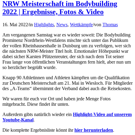
NRW Meisterschaft im Bodybuilding
2022 | Ergebnisse, Fotos & Video
16. Mai 2022
/
in
Highlights
,
News
,
Wettkämpfe
/
von
Thomas
Am vergangenen Samstag war es wieder soweit: Die Bodybuilding
Prominenz Nordrhein-Westfalens mischte sich unter das Publikum
der vollen Rheinhausenhalle in Duisburg um zu verfolgen, wer sich
die nächsten NRW-Meister Titel holt. Emotionaler Höhepunkt war
dabei sicher Karsten Pfützenreuter, der sich nach dem Tot seiner
Frau lange von öffentlichen Veranstaltungen fern hielt, aber nun um
so herzlicher begrüßt wurde.
Knapp 90 Athletinnen und Athleten kämpften um die Qualifikation
zur Deutschen Meisterschaft am 21. Mai in Wiesloch. Für Mitglieder
des „A-Teams“ übernimmt der Verband dabei auch die Reisekosten.
Wir waren für euch vor Ort und haben jede Menge Fotos
mitgebracht. Diese findet ihr unten.
Außerdem gibts natürlich wieder ein
Highlight-Video auf unserem
Youtube-Kanal
.
Die komplette Ergebnisliste könnt ihr
hier herunterladen
.