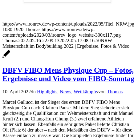
https://www.ironrev.de/wp-content/uploads/2022/05/Titel_NRW.jpg
1080
1920
Thomas
https://www.ironrev.de/wp-
content/uploads/2020/03/ironrev_logo_website-300x117.png
Thomas
2022-05-16 22:09:13
2022-05-17 08:16:50
NRW
Meisterschaft im Bodybuilding 2022 | Ergebnisse, Fotos & Video
DBFV FIBO Mens Physique Cup – Fotos,
Ergebnisse und Video vom FIBO-Sonntag
10. April 2022
/
in
Highlights
,
News
,
Wettkämpfe
/
von
Thomas
Marcel Gallucci ist der Sieger des ersten DBFV FIBO Mens
Physique Cup nach 3 Jahren Pause. Mit dem Sieg sicherte er sich
gleichzeitig die Qualifikation zur Weltmeisterschaft und mit Manuel
Kruft (2.) und Chang-Hun Chung (3.) zwei erfahrene Athleten
hinter sich lassen. Ebenfalls ein sehr gutes Paket lieferte Christian
Olt (Platz 6) der aber – nach den Maßstäben des DBFV – für diese
Klasse einfach zu massiv war. Die kompletten Ergebnisse findet Ihr