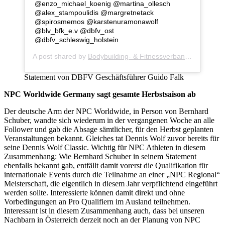
@enzo_michael_koenig @martina_ollesch
@alex_stampoulidis @margretnetack
@spirosmemos @karstenuramonawolf
@blv_bfk_e.v @dbfv_ost
@dbfv_schleswig_holstein
A post shared by
Bodybuilding- & Fitnessverband
(@dbfv_ev
Statement von DBFV Geschäftsführer Guido Falk
NPC Worldwide Germany sagt gesamte Herbstsaison ab
Der deutsche Arm der NPC Worldwide, in Person von Bernhard
Schuber, wandte sich wiederum in der vergangenen Woche an alle
Follower und gab die Absage sämtlicher, für den Herbst geplanten
Veranstaltungen bekannt. Gleiches tat Dennis Wolf zuvor bereits für
seine Dennis Wolf Classic. Wichtig für NPC Athleten in diesem
Zusammenhang: Wie Bernhard Schuber in seinem Statement
ebenfalls bekannt gab, entfällt damit vorerst die Qualifikation für
internationale Events durch die Teilnahme an einer „NPC Regional“
Meisterschaft, die eigentlich in diesem Jahr verpflichtend eingeführt
werden sollte. Interessierte können damit direkt und ohne
Vorbedingungen an Pro Qualifiern im Ausland teilnehmen.
Interessant ist in diesem Zusammenhang auch, dass bei unseren
Nachbarn in Österreich derzeit noch an der Planung von NPC