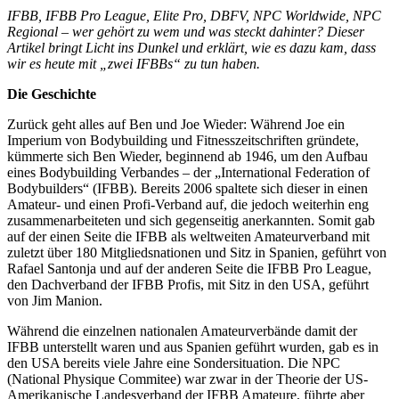
IFBB, IFBB Pro League, Elite Pro, DBFV, NPC Worldwide, NPC
Regional – wer gehört zu wem und was steckt dahinter? Dieser
Artikel bringt Licht ins Dunkel und erklärt, wie es dazu kam, dass
wir es heute mit „zwei IFBBs“ zu tun haben.
Die Geschichte
Zurück geht alles auf Ben und Joe Wieder: Während Joe ein
Imperium von Bodybuilding und Fitnesszeitschriften gründete,
kümmerte sich Ben Wieder, beginnend ab 1946, um den Aufbau
eines Bodybuilding Verbandes – der „International Federation of
Bodybuilders“ (IFBB). Bereits 2006 spaltete sich dieser in einen
Amateur- und einen Profi-Verband auf, die jedoch weiterhin eng
zusammenarbeiteten und sich gegenseitig anerkannten. Somit gab
auf der einen Seite die IFBB als weltweiten Amateurverband mit
zuletzt über 180 Mitgliedsnationen und Sitz in Spanien, geführt von
Rafael Santonja und auf der anderen Seite die IFBB Pro League,
den Dachverband der IFBB Profis, mit Sitz in den USA, geführt
von Jim Manion.
Während die einzelnen nationalen Amateurverbände damit der
IFBB unterstellt waren und aus Spanien geführt wurden, gab es in
den USA bereits viele Jahre eine Sondersituation. Die NPC
(National Physique Commitee) war zwar in der Theorie der US-
Amerikanische Landesverband der IFBB Amateure, führte aber