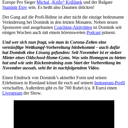
Europe Pro Sieger
Michal „Križo“ Križánek
und der Bulgare
Stanimir Etov
sein. Es heißt also Daumen drücken!
Der Gang auf die Profi-Bühne ist aber nicht die einzige bedeutsame
Veränderung bei Dominik in den letzten Monaten. Neben neuen
Sponsoren und ausgebauten
Coaching-Aktivititen
ist Dominik seit
einigen Wochen auch mit einem hörenswerten
Podcast
präsent.
Und wer sich nun fragt, wie man in Corona-Zeiten eine
vernünftige Wettkampf-Vorbereitung hinbekommt – auch dafür
hat Dominik eine Lösung gefunden: Seit November ist er stolzer
Mieter eines Oldschool-Home-Gyms. Was sein Homegym zu bieten
hat und wie sein Rückentraining zum Start der Vorbereitung im
November aussah, seht ihr in nachfolgendem Video.
Einen Eindruck von Dominik’s aktueller Form und seinen
Erlebnissen in Russland könnt ihr euch auf seinem
Instragram-Profil
verschaffen. Außerdem gibt es für 700 Rubel (ca. 8 Euro) einen
Livestream
der Show.