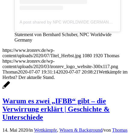
A post shared by NPC WORLDWIDE GERMANY (@npcworldwidegermany)
Statement von Bernhard Schuber, NPC Worldwide
Germany
https://www.ironrev.de/wp-
content/uploads/2020/07/Titel_Herbst.jpg
1080
1920
Thomas
https://www.ironrev.de/wp-
content/uploads/2020/03/ironrev_logo_website-300x117.png
Thomas
2020-07-07 19:31:14
2020-07-07 20:08:21
Wettkämpfe im
Herbst? Der aktuelle Stand.
Warum es zwei „IFBB“ gibt – die
Verwirrung erklärt | Geschichte &
Unterschiede
14. Mai 2020
/
in
Wettkämpfe
,
Wissen & Background
/
von
Thomas