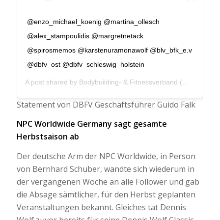
@enzo_michael_koenig @martina_ollesch
@alex_stampoulidis @margretnetack
@spirosmemos @karstenuramonawolf @blv_bfk_e.v
@dbfv_ost @dbfv_schleswig_holstein
A post shared by
Bodybuilding- & Fitnessverband
(@dbfv_ev) on
Statement von DBFV Geschäftsführer Guido Falk
NPC Worldwide Germany sagt gesamte
Herbstsaison ab
Der deutsche Arm der NPC Worldwide, in Person
von Bernhard Schuber, wandte sich wiederum in
der vergangenen Woche an alle Follower und gab
die Absage sämtlicher, für den Herbst geplanten
Veranstaltungen bekannt. Gleiches tat Dennis
Wolf zuvor bereits für seine Dennis Wolf Classic.